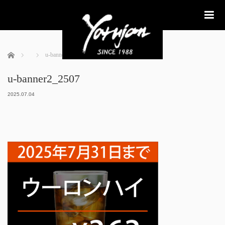
me
ホーム
u-banner2_2507
u-banner2_2507
2025.07.04