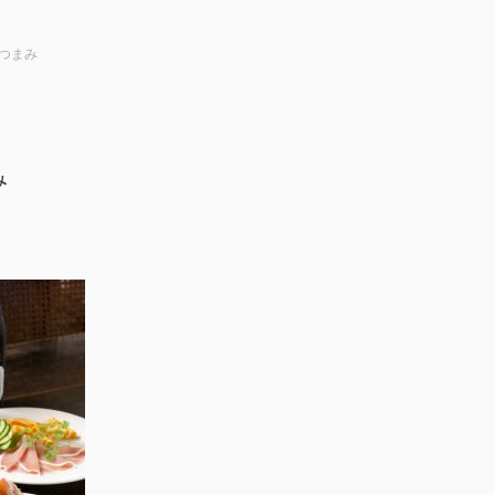
つまみ
み