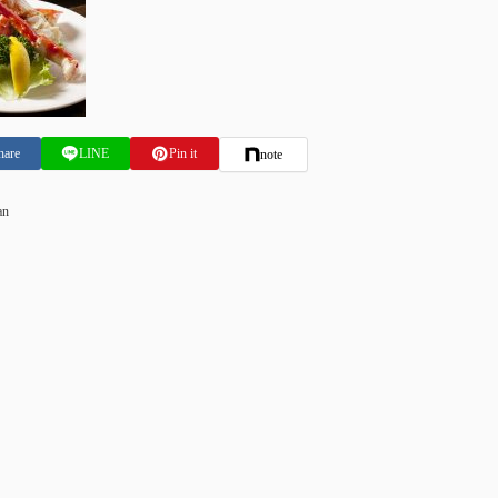
hare
LINE
Pin it
note
an