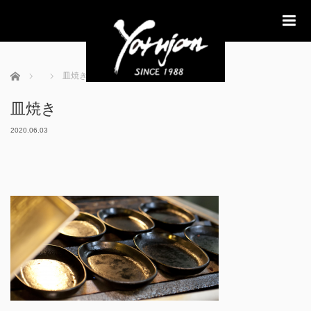
me
ホーム
皿焼き
皿焼き
2020.06.03