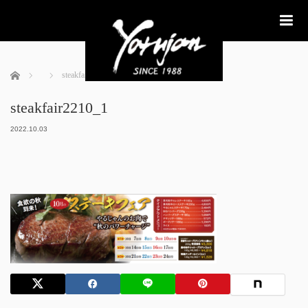
me
ホーム
steakfair2210_1
steakfair2210_1
2022.10.03