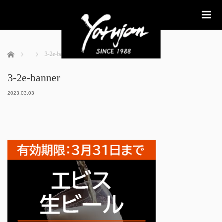
me
ホーム
3-2e-banner
3-2e-banner
2023.03.03