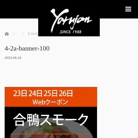
me
ホーム
4-2a-banner-100
4-2a-banner-100
2023.06.16