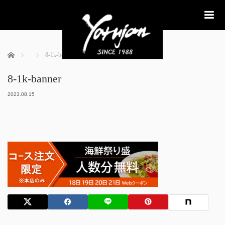
me
ホーム
8-1k-banner
8-1k-banner
2023.08.15