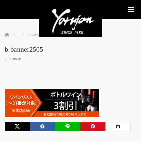
me
ホーム
b-banner2505
b-banner2505
2025.05.01