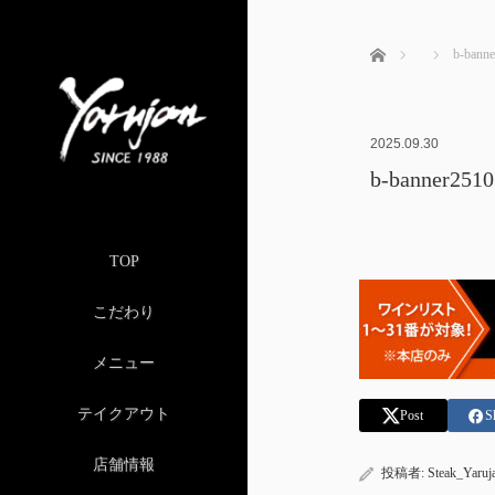
ホーム
b-banne
2025.09.30
b-banner2510
TOP
こだわり
メニュー
テイクアウト
Post
S
店舗情報
投稿者:
Steak_Yaruj