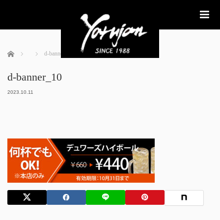
me
ホーム
d-banner_10
d-banner_10
2023.10.11