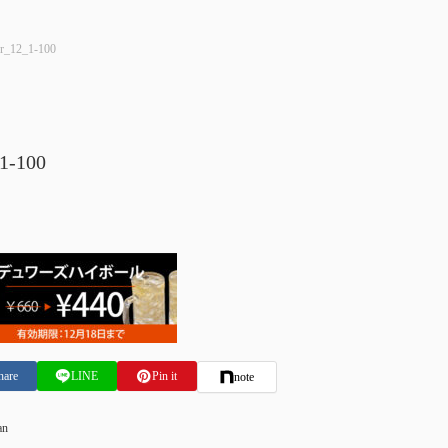
er_12_1-100
1-100
hare
LINE
Pin it
note
an