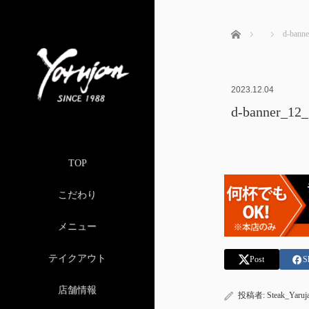
ホーム
d-bann
2023.12.04
d-banner_12_
TOP
こだわり
メニュー
テイクアウト
Post
S
店舗情報
投稿者:
Steak_Yaruj