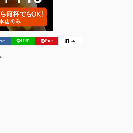
hare
LINE
Pin it
note
an