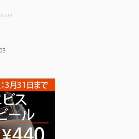
r2_2503
03