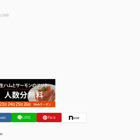
r2408
hare
LINE
Pin it
note
an