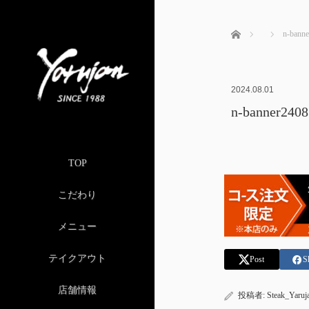
ホーム
n-banne
2024.08.01
n-banner2408
TOP
こだわり
メニュー
テイクアウト
Post
S
店舗情報
投稿者:
Steak_Yaruj