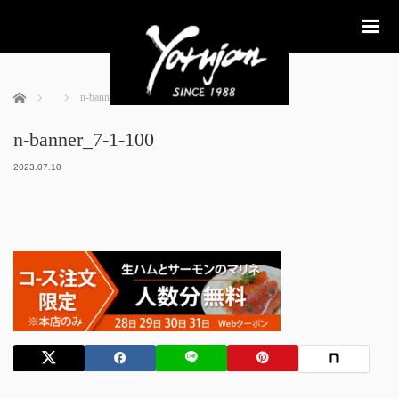
me
ホーム
n-banner_7-1-100
n-banner_7-1-100
2023.07.10