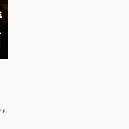
す！
いま