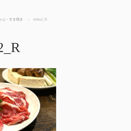
ゃぶ・すき焼き
shabu2_R
2_R