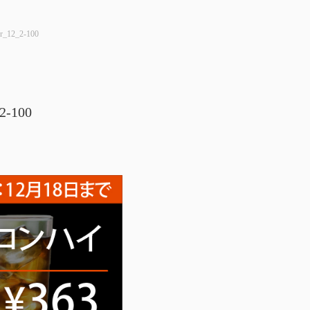
er_12_2-100
2-100