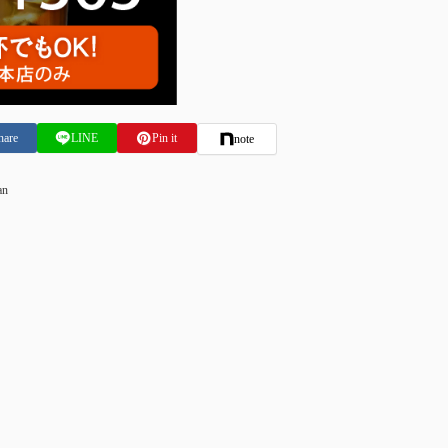
hare
LINE
Pin it
note
an